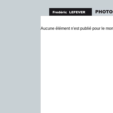
Aucune élément n'est publié pour le mo