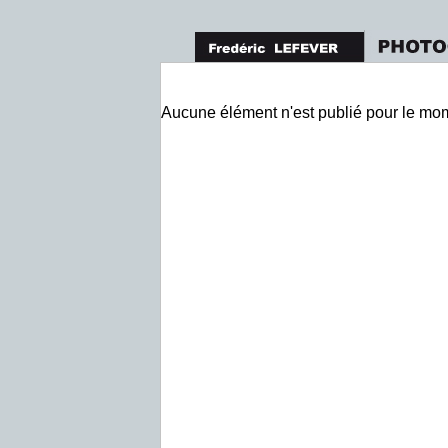
Aucune élément n'est publié pour le mo