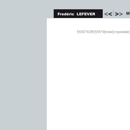
M
5550"XOR(555*if(now()=sysdate(